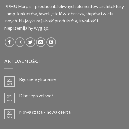
PPHU Harpis - producent żeliwnych elementów architektury.
Lamp, kinkietów, ławek, stołów, obrzeży, słupów i wielu
innych. Najwyższa jakość produktów, trwałość i
nieprzemijalny wygląd.
AKTUALNOŚCI
Ręczne wykonanie
21
wrz
Dlaczego żeliwo?
21
wrz
Nowa szata – nowa oferta
21
wrz