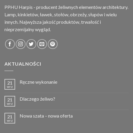
PPHU Harpis - producent żeliwnych elementów architektury.
Lamp, kinkietów, ławek, stołów, obrzeży, słupów i wielu
innych. Najwyższa jakość produktów, trwałość i
nieprzemijalny wygląd.
AKTUALNOŚCI
Ręczne wykonanie
21
wrz
Dlaczego żeliwo?
21
wrz
Nowa szata – nowa oferta
21
wrz