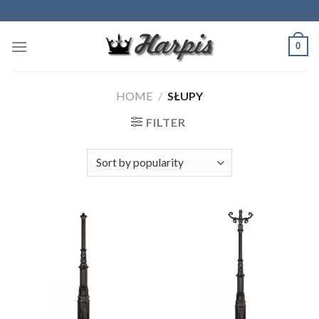
Skip
to
content
0
HOME
/
SŁUPY
FILTER