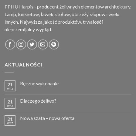
PPHU Harpis - producent żeliwnych elementów architektury.
Lamp, kinkietów, ławek, stołów, obrzeży, słupów i wielu
innych. Najwyższa jakość produktów, trwałość i
nieprzemijalny wygląd.
AKTUALNOŚCI
Ręczne wykonanie
21
wrz
Dlaczego żeliwo?
21
wrz
Nowa szata – nowa oferta
21
wrz