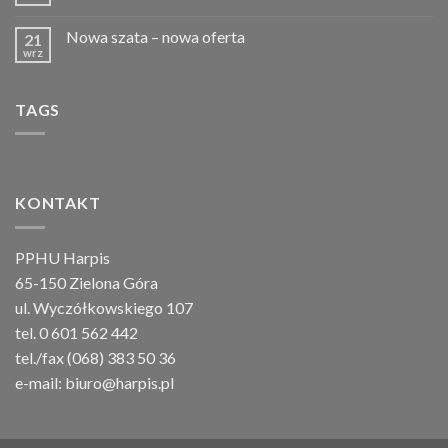
Nowa szata – nowa oferta
21
wrz
TAGS
KONTAKT
PPHU Harpis
65-150 Zielona Góra
ul. Wyczółkowskiego 107
tel. 0 601 562 442
tel./fax (068) 383 50 36
e-mail:
biuro@harpis.pl