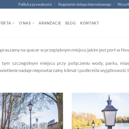
Polityka prywatności
Regulamin sklepu internetowego
Wysyłk
FERTA
O NAS
ARANŻACJE
BLOG
KONTAKT
praszamy na spacer w przepięknym miejscu jakim jest port w Nowe
tym szczególnym miejscu przy połączeniu wody, parku, mias
wietlenie nadaje niepowtarzalny klimat i podkreśla wyjątkowość t