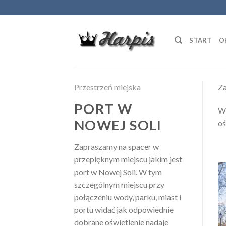
Skip
to
content
START
O
Przestrzeń miejska
Za
PORT W
W 
NOWEJ SOLI
oś
Zapraszamy na spacer w
przepięknym miejscu jakim jest
port w Nowej Soli. W tym
szczególnym miejscu przy
połączeniu wody, parku, miast i
portu widać jak odpowiednie
dobrane oświetlenie nadaje