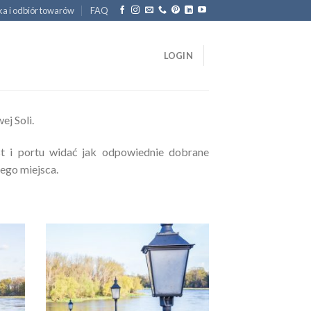
a i odbiór towarów
FAQ
LOGIN
j Soli.
t i portu widać jak odpowiednie dobrane
ego miejsca.