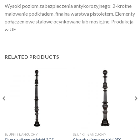
Wysoki poziom zabezpieczenia antykorozyjnego: 2-krotne
malowanie podkładem, finalna warstwa pistoletem. Elementy
połączeniowe stalowe ocynkowane lub mosiężne. Produkcja
w UE
RELATED PRODUCTS
SŁUPKI I ŁAŃCUCHY
SŁUPKI I ŁAŃCUCHY
Słupek uliczny miejski 3GS
Słupek uliczny miejski 3FS