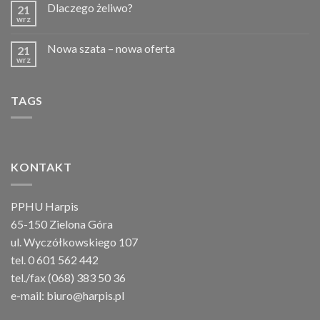
Dlaczego żeliwo?
21
wrz
Nowa szata – nowa oferta
21
wrz
TAGS
KONTAKT
PPHU Harpis
65-150 Zielona Góra
ul. Wyczółkowskiego 107
tel. 0 601 562 442
tel./fax (068) 383 50 36
e-mail:
biuro@harpis.pl