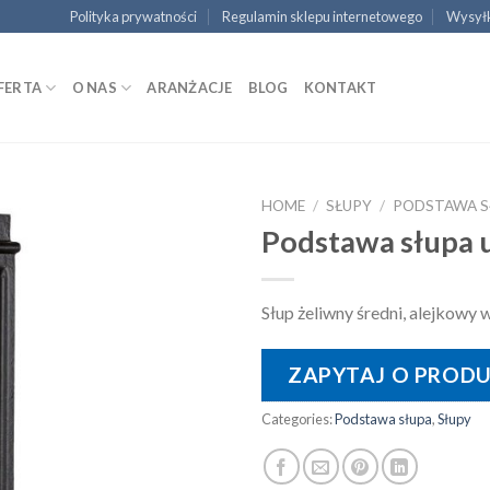
Polityka prywatności
Regulamin sklepu internetowego
Wysyłk
FERTA
O NAS
ARANŻACJE
BLOG
KONTAKT
HOME
/
SŁUPY
/
PODSTAWA S
Podstawa słupa 
Słup żeliwny średni, alejkowy 
ZAPYTAJ O PROD
Categories:
Podstawa słupa
,
Słupy