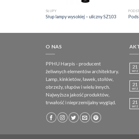
SŁUPY
PODS
licznego PSTZ3
Słup lampy wysokiej – uliczny SZ103
Pods
O NAS
AK
PPHU Harpis - producent
21
żeliwnych elementów architektury.
wrz
Lamp, kinkietów, ławek, stołów,
21
obrzeży, słupów i wielu innych.
wrz
Najwyższa jakość produktów,
21
trwałość i nieprzemijalny wygląd.
wrz