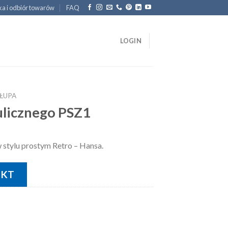
a i odbiór towarów
FAQ
LOGIN
ŁUPA
ulicznego PSZ1
w stylu prostym Retro – Hansa.
UKT