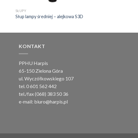
SŁUPY
Słup lampy średniej – alejkowa S3D
KONTAKT
PPHU Harpis
65-150 Zielona Góra
ul. Wyczółkowskiego 107
tel. 0 601 562 442
tel./fax (068) 383 50 36
e-mail:
biuro@harpis.pl