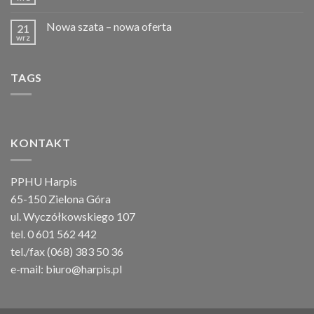
Nowa szata – nowa oferta
21
wrz
TAGS
KONTAKT
PPHU Harpis
65-150 Zielona Góra
ul. Wyczółkowskiego 107
tel. 0 601 562 442
tel./fax (068) 383 50 36
e-mail:
biuro@harpis.pl