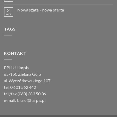
Nowa szata – nowa oferta
21
wrz
TAGS
KONTAKT
PPHU Harpis
65-150 Zielona Góra
ul. Wyczółkowskiego 107
tel. 0 601 562 442
tel./fax (068) 383 50 36
e-mail:
biuro@harpis.pl