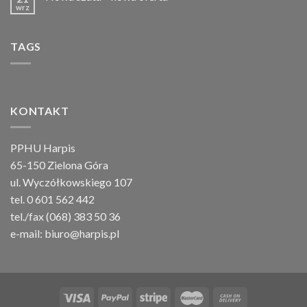
wrz
TAGS
KONTAKT
PPHU Harpis
65-150 Zielona Góra
ul. Wyczółkowskiego 107
tel. 0 601 562 442
tel./fax (068) 383 50 36
e-mail:
biuro@harpis.pl