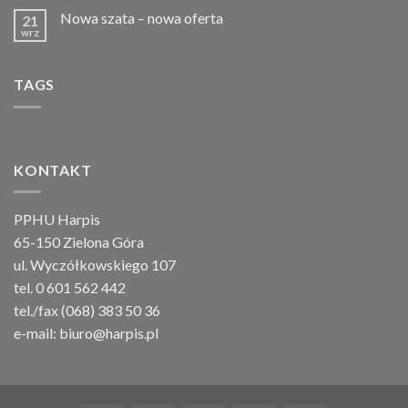
Nowa szata – nowa oferta
21
wrz
TAGS
KONTAKT
PPHU Harpis
65-150 Zielona Góra
ul. Wyczółkowskiego 107
tel. 0 601 562 442
tel./fax (068) 383 50 36
e-mail:
biuro@harpis.pl